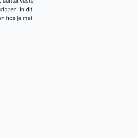
k aantal vaste
rlopen. In dit
en hoe je met