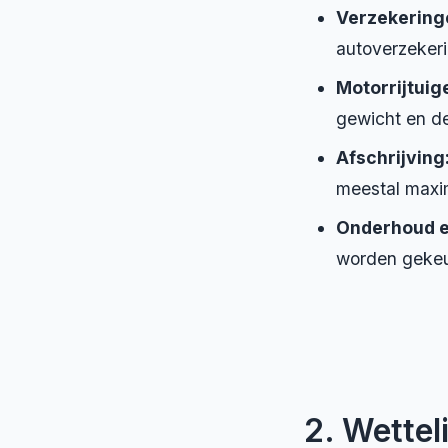
Verzekering
autoverzeker
Motorrijtuig
gewicht en de
Afschrijving
meestal maxi
Onderhoud e
worden gekeur
2. Wettel