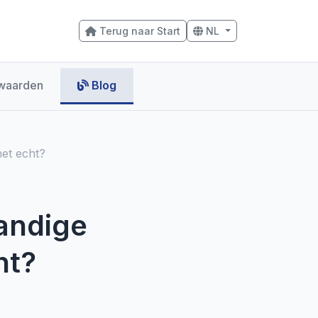
Terug naar Start
NL
waarden
Blog
het echt?
tandige
ht?