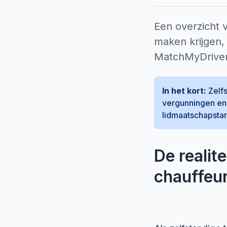
Een overzicht v
maken krijgen,
MatchMyDriver
In het kort:
Zelfs
vergunningen en 
lidmaatschapstar
De realit
chauffeu