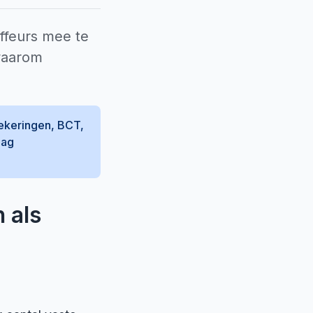
uffeurs mee te
waarom
zekeringen, BCT,
aag
 als