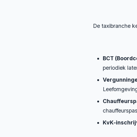
De taxibranche k
BCT (Boordc
periodiek lat
Vergunninge
Leefomgeving
Chauffeursp
chauffeurspa
KvK-inschrij