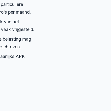
particuliere
ro's per maand.
jk van het
 vaak vrijgesteld.
e belasting mag
eschreven.
aarlijks APK