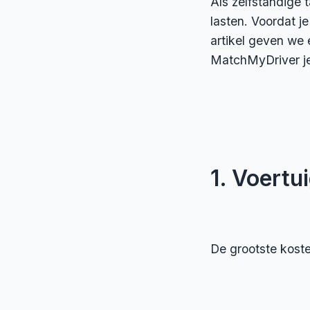
Als zelfstandige 
lasten. Voordat je
artikel geven we 
MatchMyDriver je
1. Voert
De grootste kosten