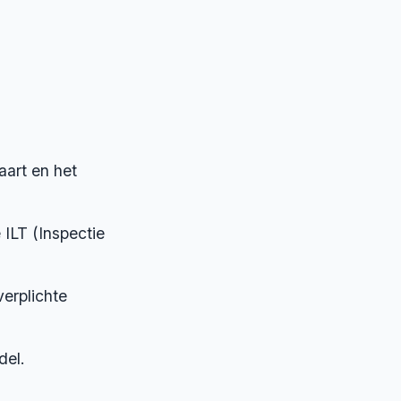
art en het
ILT (Inspectie
erplichte
del.