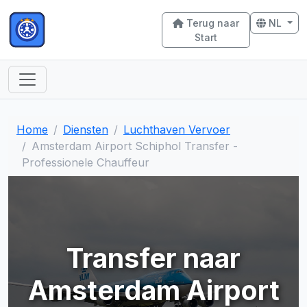
Terug naar
NL
Start
Home
Diensten
Luchthaven Vervoer
Amsterdam Airport Schiphol Transfer -
Professionele Chauffeur
Transfer naar
Amsterdam Airport