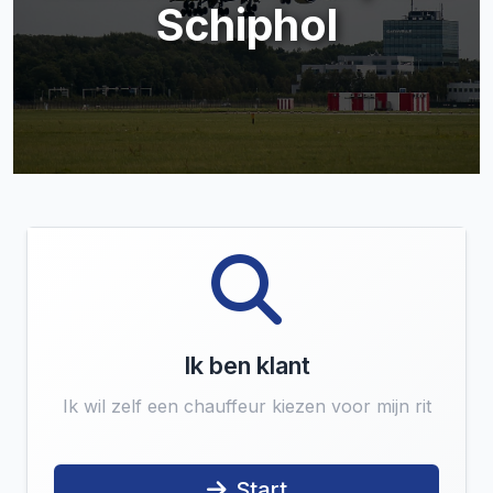
Schiphol
Ik ben klant
Ik wil zelf een chauffeur kiezen voor mijn rit
Start