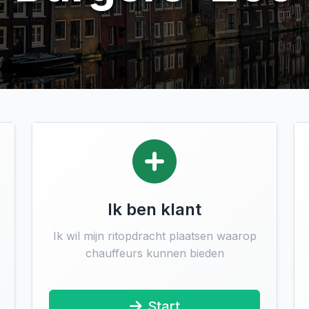
Ik ben klant
Ik wil mijn ritopdracht plaatsen waarop
chauffeurs kunnen bieden
Start