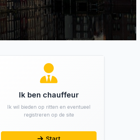
Ik ben chauffeur
Ik wil bieden op ritten en eventueel
registreren op de site
Start