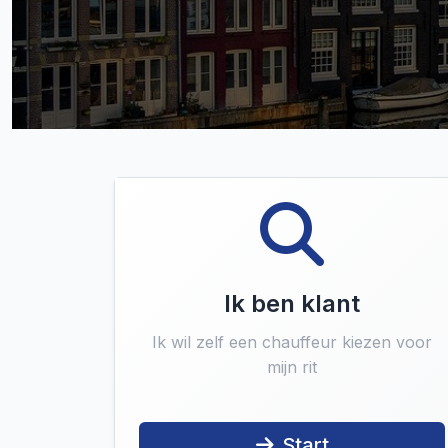
Ik ben klant
Ik wil zelf een chauffeur kiezen voor
mijn rit
Start