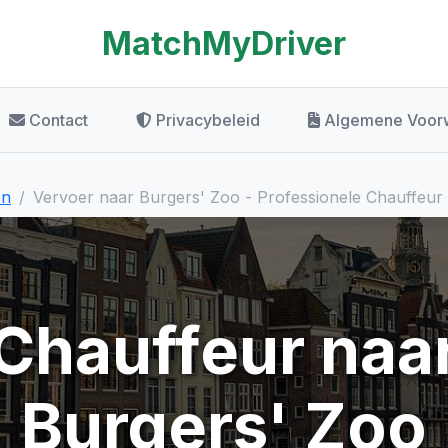
MatchMyDriver
Contact
Privacybeleid
Algemene Voor
en
Vervoer naar Burgers' Zoo - Professionele Chauffeur
Chauffeur naa
Burgers' Zoo