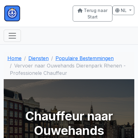
Terug naar
NL
Start
Home
Diensten
Populaire Bestemmingen
Vervoer naar Ouwehands Dierenpark Rhenen -
Professionele Chauffeur
Chauffeur naar
Ouwehands