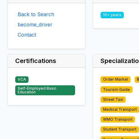
Back to Search
10+ years
become_driver
Contact
Certifications
Specializati
VCA
Order Market
Self-Employed Basic
Tourism Guide
Education
Street Taxi
Medical Transport
WMO Transport
Student Transport