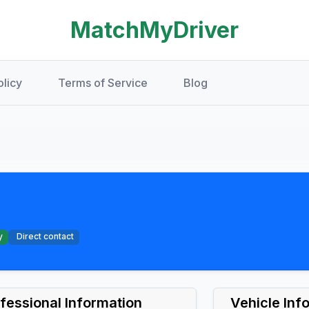
MatchMyDriver
olicy
Terms of Service
Blog
y
Direct contact
fessional Information
Vehicle Inf