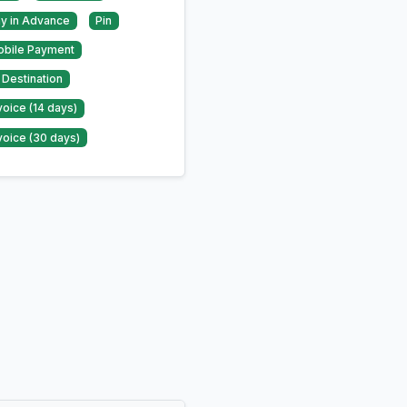
y in Advance
Pin
bile Payment
 Destination
voice (14 days)
voice (30 days)