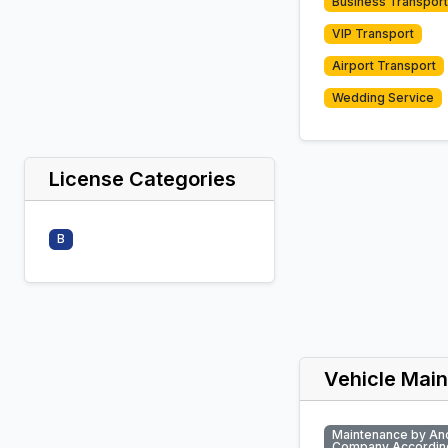
Business Transport
VIP Transport
Airport Transport
Wedding Service
License Categories
B
Vehicle Mai
Maintenance by An
Company Accordin