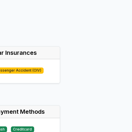
r Insurances
ssenger Accident (OIV)
ayment Methods
ash
Creditcard