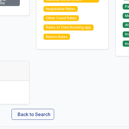
ons
Pa
Negotiable Rates
Mo
Other Fixed Rates
At
Rates of Own Booking app
In
Return Rates
In
Back to Search