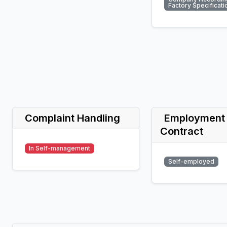
Factory Specificati
Complaint Handling
Employment
Contract
In Self-management
Self-employed