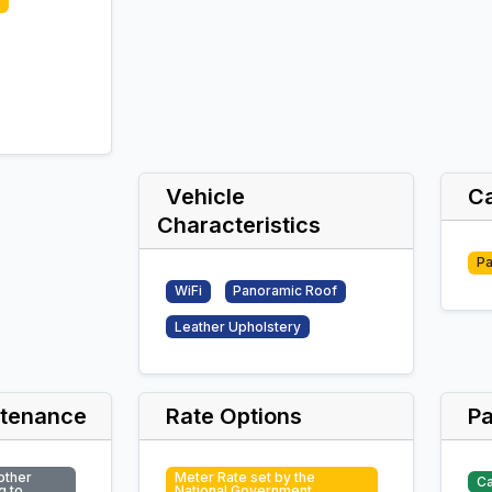
Vehicle
Ca
Characteristics
Pa
WiFi
Panoramic Roof
Leather Upholstery
ntenance
Rate Options
P
other
Meter Rate set by the
C
g to
National Government