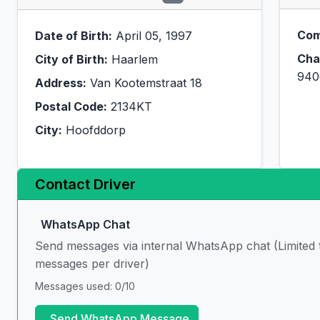
Com
Date of Birth:
April 05, 1997
Cha
City of Birth:
Haarlem
940
Address:
Van Kootemstraat 18
Postal Code:
2134KT
City:
Hoofddorp
Contact Driver
WhatsApp Chat
Send messages via internal WhatsApp chat (Limited 
messages per driver)
Messages used: 0/10
Send WhatsApp Message