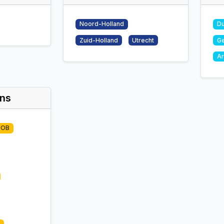
Noord-Holland
Du
Zuid-Holland
Utrecht
G
Ar
ons
BOB