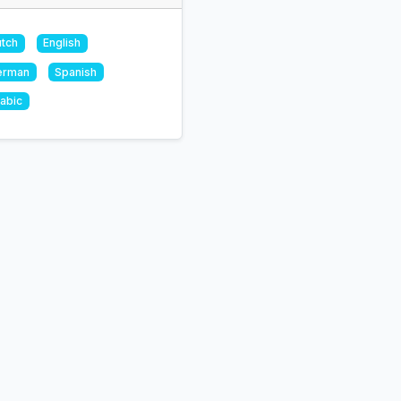
tch
English
erman
Spanish
abic