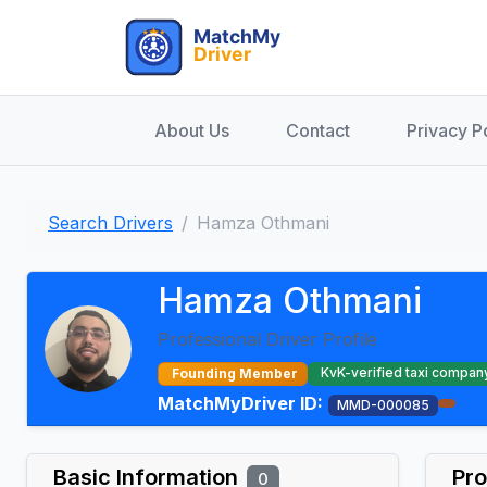
About Us
Contact
Privacy P
Search Drivers
Hamza Othmani
Hamza Othmani
Professional Driver Profile
KvK-verified taxi compan
Founding Member
MatchMyDriver ID:
MMD-000085
Basic Information
Pro
0